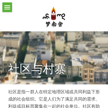
首页
社区工作
工作理念与动态
气候变化应对
关于我们
助力乡村振兴
机构动态
我们的伙伴
生态文化与生物多样性
媒体报道
发展历程
社区与村寨
Home
社区工作理念
团队成员
Climate Risk Assessment Guide
报告及手册下载
机构荣誉
社区是指一群人在特定地理区域或共同利益下形
About us
成的社会组织。它是人们为了满足共同的需求、
利益或目标而聚集在一起的社会单位。社区有助
Our history